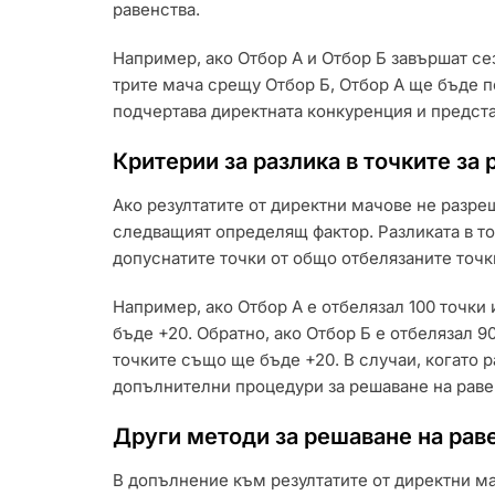
равенства.
Например, ако Отбор А и Отбор Б завършат сез
трите мача срещу Отбор Б, Отбор А ще бъде 
подчертава директната конкуренция и предст
Критерии за разлика в точките за
Ако резултатите от директни мачове не разреш
следващият определящ фактор. Разликата в то
допуснатите точки от общо отбелязаните точк
Например, ако Отбор А е отбелязал 100 точки 
бъде +20. Обратно, ако Отбор Б е отбелязал 90
точките също ще бъде +20. В случаи, когато р
допълнителни процедури за решаване на раве
Други методи за решаване на рав
В допълнение към резултатите от директни мач