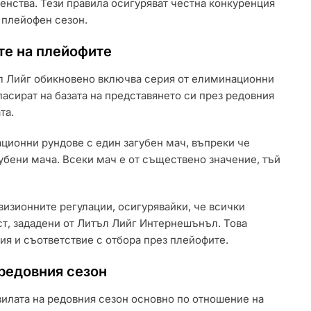
венства. Тези правила осигуряват честна конкуренция
 плейофен сезон.
те на плейофите
ъл Лийг обикновено включва серия от елиминационни
асират на базата на представянето си през редовния
та.
ционни рундове с един загубен мач, въпреки че
губени мача. Всеки мач е от съществено значение, тъй
визионните регулации, осигурявайки, че всички
ст, зададени от Литъл Лийг Интернешънъл. Това
я и съответствие с отбора през плейофите.
 редовния сезон
вилата на редовния сезон основно по отношение на