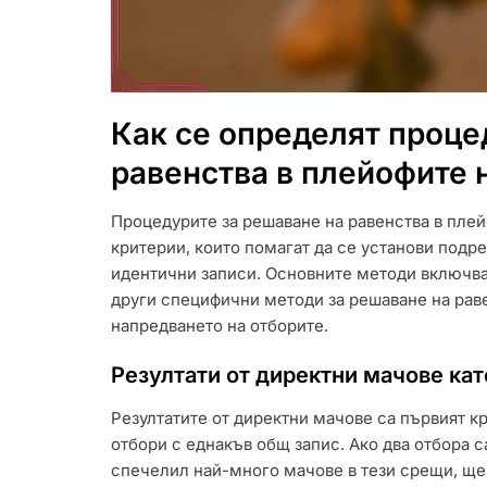
Как се определят проце
равенства в плейофите 
Процедурите за решаване на равенства в плей
критерии, които помагат да се установи подре
идентични записи. Основните методи включват
други специфични методи за решаване на раве
напредването на отборите.
Резултати от директни мачове кат
Резултатите от директни мачове са първият к
отбори с еднакъв общ запис. Ако два отбора с
спечелил най-много мачове в тези срещи, ще