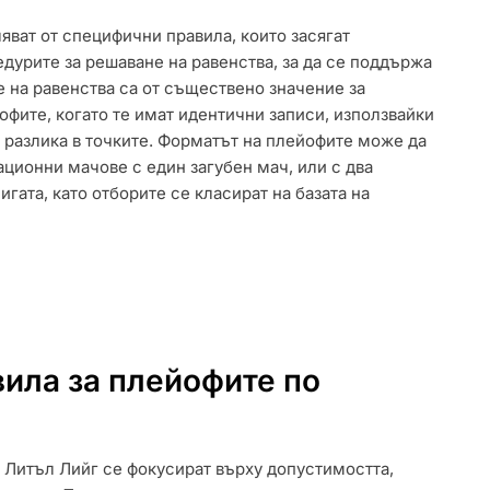
яват от специфични правила, които засягат
дурите за решаване на равенства, за да се поддържа
 на равенства са от съществено значение за
офите, когато те имат идентични записи, използвайки
и разлика в точките. Форматът на плейофите може да
ционни мачове с един загубен мач, или с два
игата, като отборите се класират на базата на
вила за плейофите по
 Литъл Лийг се фокусират върху допустимостта,