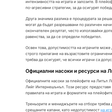
интензивността на играта и залозите. В плейо
по-агресивни стратегии, за да осигурят побед
Друга значима разлика е процедурата за реша
могат да бъдат разрешавани по различен начи
окончателен резултат, често използвайки до
равенства, за да се определи победител.
Освен това, допустимостта на играчите може 
строго прилагане на възрастовите ограничени
трябва да осигурят, че всички играчи са допус
Официални насоки и ресурси на Л
Официалните насоки за плейофите на Литъл Л
Лийг Интернешънъл. Този ресурс предоставя
правилата на играта и форматите на плейофит
Треньорите и мениджърите на отбори трябва да
срещаните капани, като недопустимост
на иг