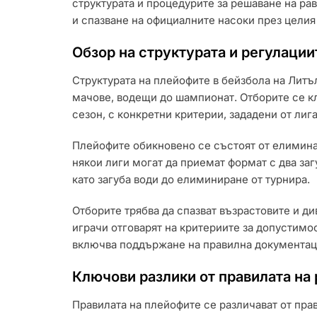
структурата и процедурите за решаване на ра
и спазване на официалните насоки през целия
Обзор на структурата и регулации
Структурата на плейофите в бейзбола на Лит
мачове, водещи до шампионат. Отборите се кл
сезон, с конкретни критерии, зададени от лига
Плейофите обикновено се състоят от елимина
някои лиги могат да приемат формат с два за
като загуба води до елиминиране от турнира.
Отборите трябва да спазват възрастовите и ди
играчи отговарят на критериите за допустимо
включва поддържане на правилна документаци
Ключови разлики от правилата на
Правилата на плейофите се различават от пра