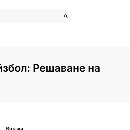
йзбол: Решаване на
Връзки