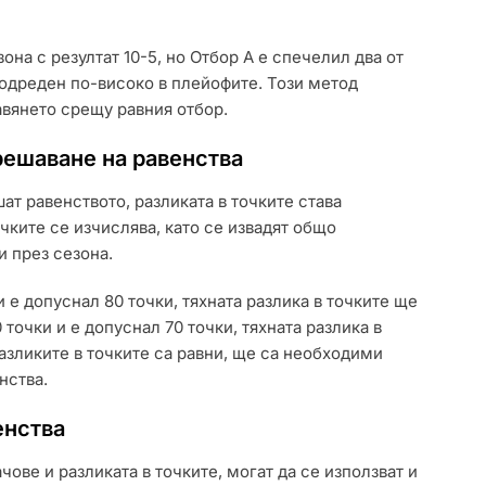
она с резултат 10-5, но Отбор А е спечелил два от
подреден по-високо в плейофите. Този метод
авянето срещу равния отбор.
 решаване на равенства
ат равенството, разликата в точките става
чките се изчислява, като се извадят общо
и през сезона.
и е допуснал 80 точки, тяхната разлика в точките ще
 точки и е допуснал 70 точки, тяхната разлика в
азликите в точките са равни, ще са необходими
нства.
енства
ове и разликата в точките, могат да се използват и