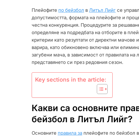
ЗА
Плейофите
по бейзбол
в
Литъл Лийг
се управл
ПЛЕЙОФИТЕ
допустимостта, формата на плейофите и проце
НА
ЛИТЪЛ
честна конкуренция. Процедурите за решаване
ЛИЙГ
определяне на подредбата на отборите в плей
ПО
критерии като резултати от директни мачове 
БЕЙЗБОЛ:
варира, като обикновено включва или елимина
РЕШАВАНЕ
НА
загубени мача, в зависимост от правилата на л
РАВЕНСТВА,
представянето си през редовния сезон.
ФОРМАТ,
ПРАВО
НА
Key sections in the article:
УЧАСТИЕ
Какви са основните пра
бейзбол в Литъл Лийг?
Основните
правила за
плейофите по бейзбол в