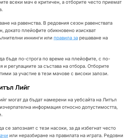
фите всеки мач е критичен, а отборите често приемат
а.
ване на равенства. В редовния сезон равенствата
н, докато плейофите обикновено изискват
пълнителни иннинги или
правила за
решаване на
да бъде по-строга по време на плейофите, с по-
я и регулациите за състава на отбора. Отборите
тими за участие в тези мачове с високи залози.
итъл Лийг
ийг могат да бъдат намерени на уебсайта на Литъл
 изчерпателна информация относно допустимостта,
е.
 се запознаят с тези насоки, за да избегнат често
рачи
или неразбиране на правилата на играта. Редовни