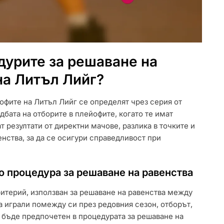
дурите за решаване на
на Литъл Лийг?
офите на Литъл Лийг се определят чрез серия от
дбата на отборите в плейофите, когато те имат
 резултати от директни мачове, разлика в точките и
нства, за да се осигури справедливост при
о процедура за решаване на равенства
ритерий, използван за решаване на равенства между
а играли помежду си през редовния сезон, отборът,
 бъде предпочетен в процедурата за решаване на